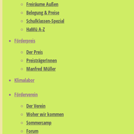
*
markiert
Freiräume Außen
Belegung & Preise
Kommentar
Schulklassen-Spezial
HaMü A-Z
Förderpreis
Der Preis
PreisträgerInnen
Manfred Müller
Name
*
Klimalabor
E-Mail
*
Förderverein
Der Verein
Website
Woher wir kommen
Sommercamp
Forum
Save my