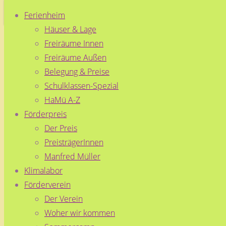
Ferienheim
Häuser & Lage
Zum
Freiräume Innen
Inhalt
Freiräume Außen
springen
Zurück
Facebook
Belegung & Preise
Preisverleihung
nach
Schulklassen-Spezial
oben
2017
HaMü A-Z
Förderpreis
Der Preis
Originalgröße
1010 × 673
PreisträgerInnen
Pixel
Manfred Müller
Klimalabor
Förderverein
Manfred-
Der Verein
Müller-Preis
Woher wir kommen
2017